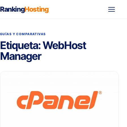
Ranking
Hosting
Abrir
menú
GUÍAS Y COMPARATIVAS
Etiqueta:
WebHost
Manager