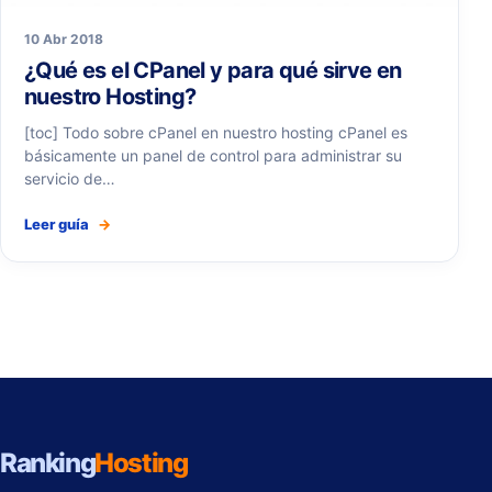
10 Abr 2018
¿Qué es el CPanel y para qué sirve en
nuestro Hosting?
[toc] Todo sobre cPanel en nuestro hosting cPanel es
básicamente un panel de control para administrar su
servicio de…
Leer guía
→
Ranking
Hosting