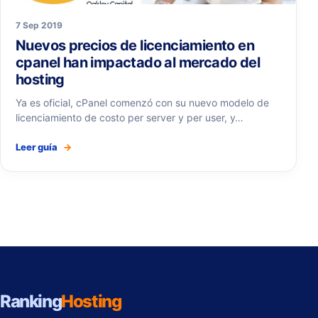
7 Sep 2019
Nuevos precios de licenciamiento en
cpanel han impactado al mercado del
hosting
Ya es oficial, cPanel comenzó con su nuevo modelo de
licenciamiento de costo per server y per user, y…
Leer guía
→
Ranking
Hosting