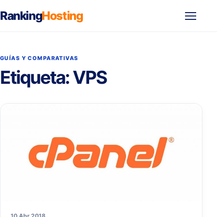
Ranking
Hosting
Abrir
menú
GUÍAS Y COMPARATIVAS
Etiqueta:
VPS
10 Abr 2018