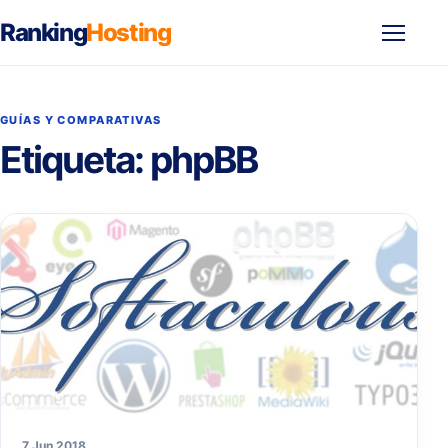
Ranking
Hosting
Abrir
menú
GUÍAS Y COMPARATIVAS
Etiqueta:
phpBB
7 Jun 2018