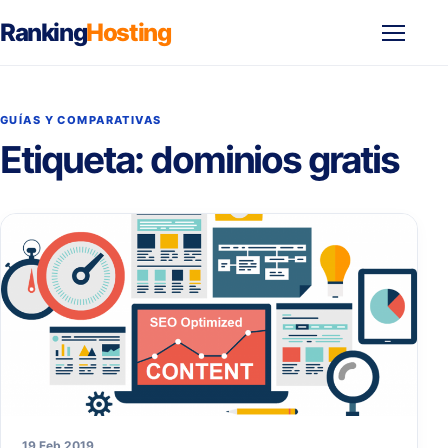
Ranking
Hosting
Abrir
menú
GUÍAS Y COMPARATIVAS
Etiqueta:
dominios gratis
19 Feb 2019