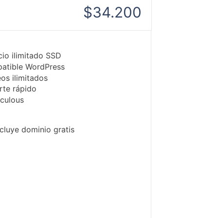
$34.200
io ilimitado SSD
atible WordPress
os ilimitados
rte rápido
culous
cluye dominio gratis