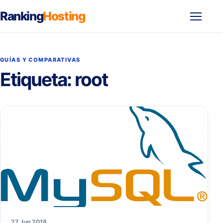
Ranking
Hosting
Abrir
menú
GUÍAS Y COMPARATIVAS
Etiqueta:
root
27 Jun 2018