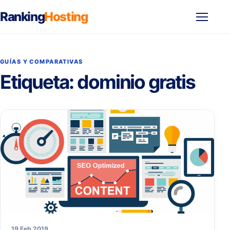
Ranking
Hosting
Abrir
menú
GUÍAS Y COMPARATIVAS
Etiqueta:
dominio gratis
19 Feb 2019